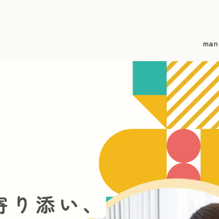
man
寄り添い、