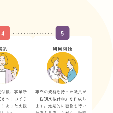
4
5
契約
利用開始
交付後、事業所
専門の資格を持った職員が
続きへ！お子さ
「個別支援計画」を作成し
りにあった支援
ます。定期的に面談を行い
案します。
計画を見直しながら、計画