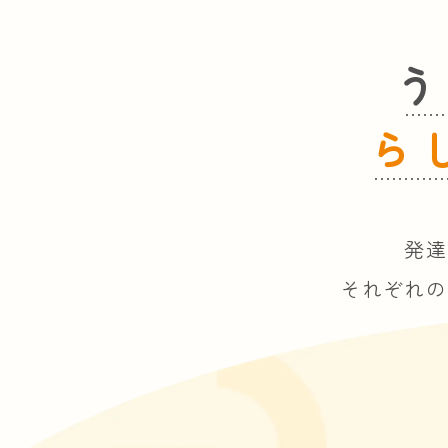
う
ら
発達
それぞれの