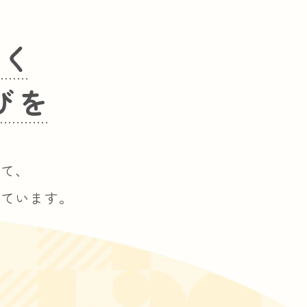
なく
びを
けて、
しています。