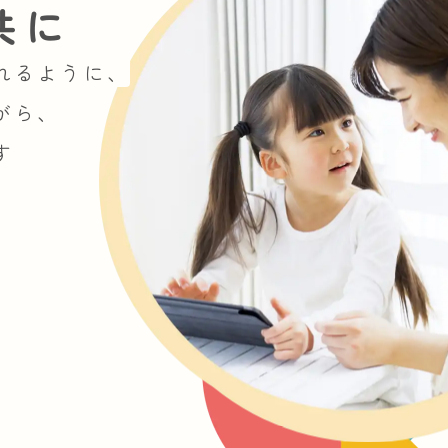
共に
れるように、
がら、
す